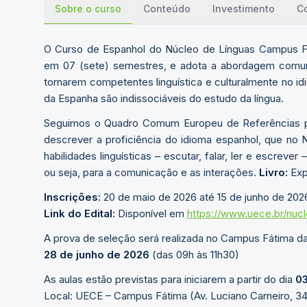
Sobre o curso
Conteúdo
Investimento
C
O Curso de Espanhol do Núcleo de Línguas Campus Fá
em 07 (sete) semestres, e adota a abordagem comunica
tornarem competentes linguística e culturalmente no id
da Espanha são indissociáveis do estudo da língua.
Seguimos o Quadro Comum Europeu de Referências par
descrever a proficiência do idioma espanhol, que no Nú
habilidades linguísticas – escutar, falar, ler e escreve
ou seja, para a comunicação e as interações.
Livro:
Exp
Inscrições:
20 de maio de 2026 até 15 de junho de 202
Link do Edital:
Disponível em
https://www.uece.br/nuc
A prova de seleção será realizada no Campus Fátima da
28 de junho de 2026
(das 09h às 11h30)
As aulas estão previstas para iniciarem a partir do dia
03
Local: UECE – Campus Fátima (Av. Luciano Carneiro, 34